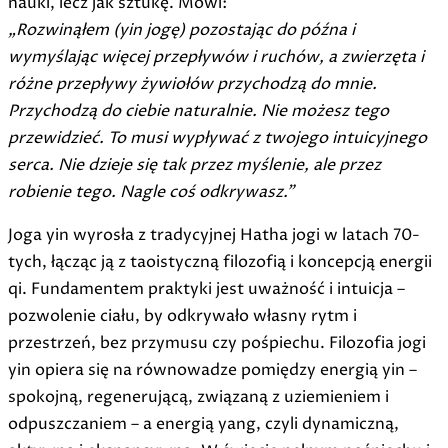
nauki, lecz jak sztukę. Mówi:
„Rozwinąłem (yin jogę) pozostając do późna i
wymyślając więcej przepływów i ruchów, a zwierzęta i
różne przepływy żywiołów przychodzą do mnie.
Przychodzą do ciebie naturalnie. Nie możesz tego
przewidzieć. To musi wypływać z twojego intuicyjnego
serca. Nie dzieje się tak przez myślenie, ale przez
robienie tego. Nagle coś odkrywasz.”
Joga yin wyrosła z tradycyjnej Hatha jogi w latach 70-
tych, łącząc ją z taoistyczną filozofią i koncepcją energii
qi. Fundamentem praktyki jest uważność i intuicja –
pozwolenie ciału, by odkrywało własny rytm i
przestrzeń, bez przymusu czy pośpiechu. Filozofia jogi
yin opiera się na równowadze pomiędzy energią yin –
spokojną, regenerującą, związaną z uziemieniem i
odpuszczaniem – a energią yang, czyli dynamiczną,