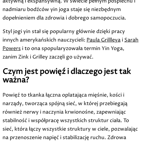
aktywną i ekspansywną. W świecie pełnym pośpiechu i
nadmiaru bodźców yin joga staje się niezbędnym
dopełnieniem dla zdrowia i dobrego samopoczucia.
Styl jogi yin stał się popularny głównie dzięki pracy
innych amerykańskich nauczycieli:
Paula Grillleya
i
Sarah
Powers
i to ona spopularyzowała termin Yin Yoga,
zanim Zink i Grilley zaczęli go używać.
Czym jest powięź i dlaczego jest tak
ważna?
Powięź to tkanka łączna oplatająca mięśnie, kości i
narządy, tworząca spójną sieć, w której przebiegają
również nerwy i naczynia krwionośne, zapewniając
stabilność i współpracę wszystkich struktur ciała. To
sieć, która łączy wszystkie struktury w ciele, pozwalając
na przenoszenie napięć i stabilizację ruchu. Zdrowa