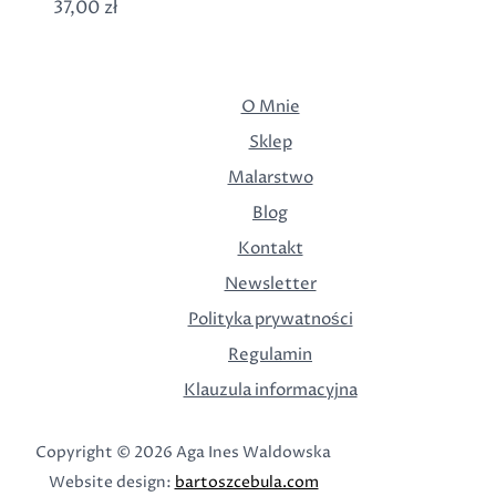
37,00
zł
dobrostanu
e-
book
O Mnie
Sklep
Malarstwo
Blog
Kontakt
Newsletter
Polityka prywatności
Regulamin
Klauzula informacyjna
Copyright © 2026 Aga Ines Waldowska
Website design:
bartoszcebula.com