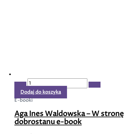
ilość
Aga
Dodaj do koszyka
Ines
E-booki
Waldowska
Aga Ines Waldowska – W stronę
-
dobrostanu e-book
W
stronę