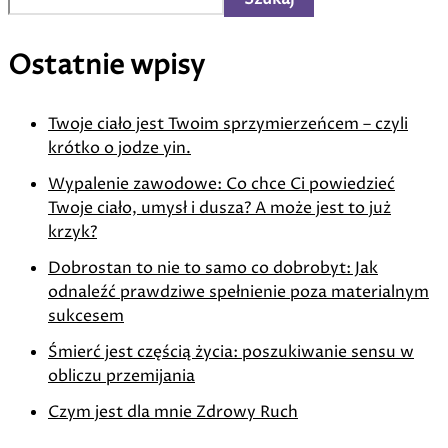
Ostatnie wpisy
Twoje ciało jest Twoim sprzymierzeńcem – czyli
krótko o jodze yin.
Wypalenie zawodowe: Co chce Ci powiedzieć
Twoje ciało, umysł i dusza? A może jest to już
krzyk?
Dobrostan to nie to samo co dobrobyt: Jak
odnaleźć prawdziwe spełnienie poza materialnym
sukcesem
Śmierć jest częścią życia: poszukiwanie sensu w
obliczu przemijania
Czym jest dla mnie Zdrowy Ruch