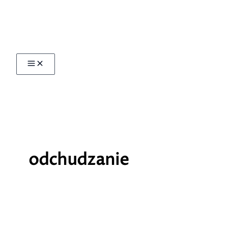
Przejdź
do
treści
odchudzanie